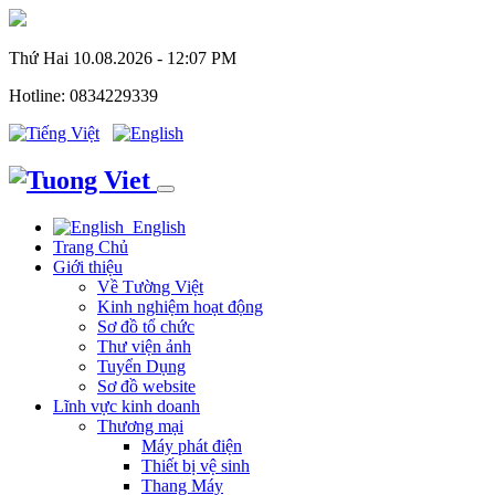
Thứ Hai 10.08.2026 - 12:07 PM
Hotline: 0834229339
English
Trang Chủ
Giới thiệu
Về Tường Việt
Kinh nghiệm hoạt động
Sơ đồ tổ chức
Thư viện ảnh
Tuyển Dụng
Sơ đồ website
Lĩnh vực kinh doanh
Thương mại
Máy phát điện
Thiết bị vệ sinh
Thang Máy