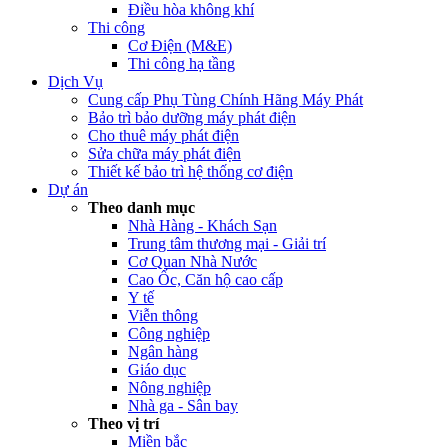
Điều hòa không khí
Thi công
Cơ Điện (M&E)
Thi công hạ tầng
Dịch Vụ
Cung cấp Phụ Tùng Chính Hãng Máy Phát
Bảo trì bảo dưỡng máy phát điện
Cho thuê máy phát điện
Sửa chữa máy phát điện
Thiết kế bảo trì hệ thống cơ điện
Dự án
Theo danh mục
Nhà Hàng - Khách Sạn
Trung tâm thương mại - Giải trí
Cơ Quan Nhà Nước
Cao Ốc, Căn hộ cao cấp
Y tế
Viễn thông
Công nghiệp
Ngân hàng
Giáo dục
Nông nghiệp
Nhà ga - Sân bay
Theo vị trí
Miền bắc