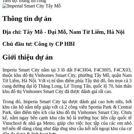
Tiến độ: Đang thi công
Thông tin dự án
Địa chỉ:
Tây Mỗ - Đại Mỗ, Nam Từ Liêm, Hà Nội
Chủ đầu tư:
Công ty CP HBI
Giới thiệu dự án
Imperia Smart City nằm tại 3 lô đất F4CH04, F4CH05, F4CX03,
thuộc khu đô thị Vinhomes Smart City, phường Tây Mỗ, quận Nam
Từ Liêm, Hà Nội. Với vị trí tâm điểm phía Tây thủ đô, ôm trọn cả 3
cung đường đại lộ Thăng Long, Lê Trọng Tấn, quốc lộ 70, bản thân
khu đô thị Vinhomes Smart City đã được đánh giá rất cao.
Trong đó, Imperia Smart City lại được đánh giá cao hơn nữa, bởi
khu căn hộ nằm tiếp giáp với cả 2 công viên Sportia Park & Central
Park, tâm điểm tiện ích của khu đô thị Vinhomes Smart City. Chưa
kể, nằm ngay bên cạnh khu căn hộ là trường học liên cấp quốc tế
Vinschool & nhà ga Metro, giúp cho việc học tập của các em nhỏ
trở nên dễ dàng cũng như đáp ứng nhu cầu kết nối ngoại khu của cư
dân đa dạng & linh hoạt hơn.