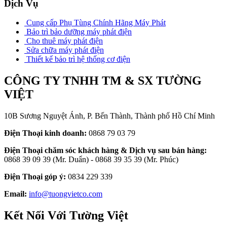
Dịch Vụ
Cung cấp Phụ Tùng Chính Hãng Máy Phát
Bảo trì bảo dưỡng máy phát điện
Cho thuê máy phát điện
Sửa chữa máy phát điện
Thiết kế bảo trì hệ thống cơ điện
CÔNG TY TNHH TM & SX TƯỜNG
VIỆT
10B Sương Nguyệt Ánh, P. Bến Thành, Thành phố Hồ Chí Minh
Điện Thoại kinh doanh:
0868 79 03 79
Điện Thoại chăm sóc khách hàng & Dịch vụ sau bán hàng:
0868 39 09 39 (Mr. Duẩn) - 0868 39 35 39 (Mr. Phúc)
Điện Thoại góp ý:
0834 229 339
Email:
info@tuongvietco.com
Kết Nối Với Tường Việt