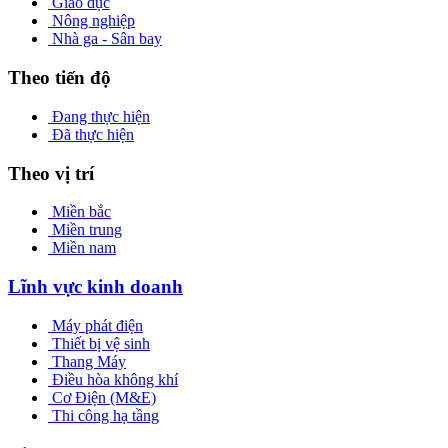
Giáo dục
Nông nghiệp
Nhà ga - Sân bay
Theo tiến độ
Đang thực hiện
Đã thực hiện
Theo vị trí
Miền bắc
Miền trung
Miền nam
Lĩnh vực kinh doanh
Máy phát điện
Thiết bị vệ sinh
Thang Máy
Điều hòa không khí
Cơ Điện (M&E)
Thi công hạ tầng