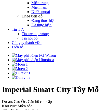
Miền trung
Miền nam
Nước ngoài
Theo tiến độ
Đang thực hiện
Đã thực hiện
Tin Tức
Tin tức thị trường
Tin nội bộ
Công ty thành viên
Liên hệ
Imperial Smart City Tây Mỗ
Dự án: Cao Ốc, Căn hộ cao cấp
Khu vực: Miền bắc