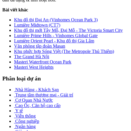
Bài viết khác
Khu đô thị Đại An (Vinhomes Ocean Park 3)
Lumière Midtown (CT7)
Khu đô thị mới Tây Mỗ, Đại Mỗ - The Victoria Smart City
Lumière Prime Hills - Vinhomes Global Gate
Lumière Orient Pearl - Khu đô thị Gia Lâm
Văn phòng tập đoàn Masan
Khu phức hợp Sóng Việt (The Metropole Thủ Thiêm)
The Grand Hà Nội
Masteri Waterfront Ocean Park
Masteri West Heights
Phân loại dự án
Nhà Hàng - Khách Sạn
Trung tâm thương mại - Giải trí
Cơ Quan Nhà Nước
Cao Ốc, Căn hộ cao cấp
Y tế
Viễn thông
Công nghiệp
Ngân hàng