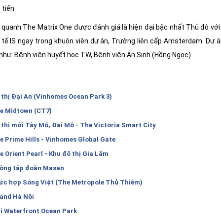
tiến.
 quanh The Matrix One được đánh giá là hiện đại bậc nhất Thủ đô vớ
tế IS ngay trong khuôn viên dự án, Trường liên cấp Amsterdam. Dự 
như: Bệnh viện huyết học TW, Bệnh viện An Sinh (Hồng Ngọc)...
 thị Đại An (Vinhomes Ocean Park 3)
e Midtown (CT7)
 thị mới Tây Mỗ, Đại Mỗ - The Victoria Smart City
e Prime Hills - Vinhomes Global Gate
e Orient Pearl - Khu đô thị Gia Lâm
òng tập đoàn Masan
ức hợp Sóng Việt (The Metropole Thủ Thiêm)
and Hà Nội
i Waterfront Ocean Park