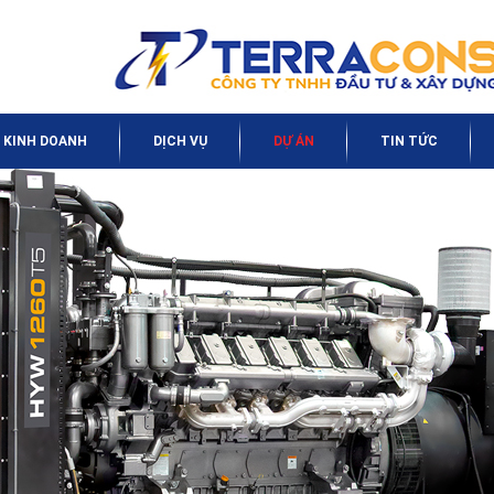
 KINH DOANH
DỊCH VỤ
DỰ ÁN
TIN TỨC