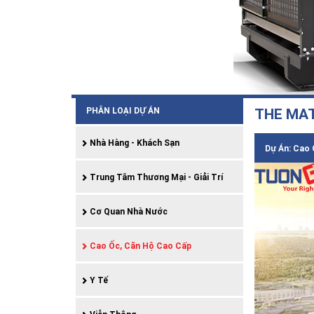
PHÂN LOẠI DỰ ÁN
THE MAT
Nhà Hàng - Khách Sạn
Dự Án: Cao 
Trung Tâm Thương Mại - Giải Trí
Cơ Quan Nhà Nước
Cao Ốc, Căn Hộ Cao Cấp
Y Tế