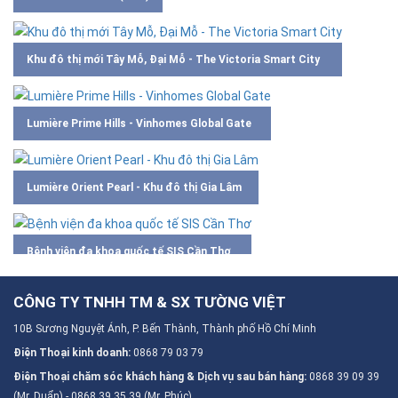
Khu đô thị mới Tây Mỗ, Đại Mỗ - The Victoria Smart City
Lumière Prime Hills - Vinhomes Global Gate
Lumière Orient Pearl - Khu đô thị Gia Lâm
Bệnh viện đa khoa quốc tế SIS Cần Thơ
CÔNG TY TNHH TM & SX TƯỜNG VIỆT
10B Sương Nguyệt Ánh, P. Bến Thành, Thành phố Hồ Chí Minh
Trung tâm nghiên cứu và đào tạo chuyên sâu điều trị đột quỵ SIS
Điện Thoại kinh doanh:
TPHCM
0868 79 03 79
Điện Thoại chăm sóc khách hàng & Dịch vụ sau bán hàng:
0868 39 09 39
(Mr. Duẩn) - 0868 39 35 39 (Mr. Phúc)