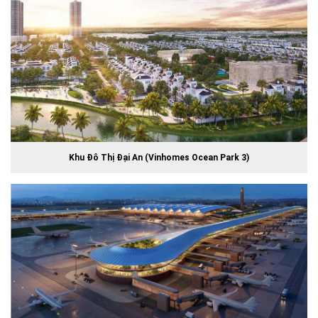
Khu Đô Thị Đại An (Vinhomes Ocean Park 3)