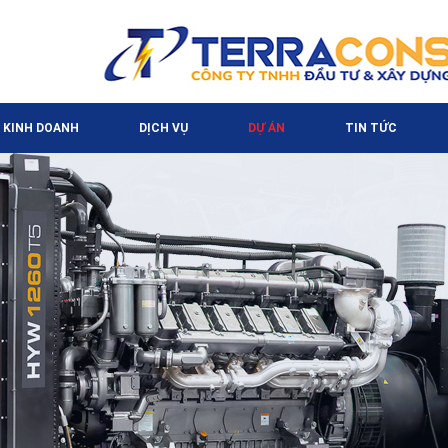
 KINH DOANH
DỊCH VỤ
DỰ ÁN
TIN TỨC