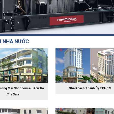
N NHÀ NƯỚC
ương Mại Shophouse - Khu Đô
Nhà Khách Thành Ủy TPHCM
Thị Sala