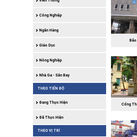
Viễn Thông
Công Nghiệp
Ngân Hàng
Bảo
Giáo Dục
Nông Nghiệp
Nhà Ga - Sân Bay
THEO TIẾN ĐỘ
Đang Thực Hiện
Cổng Th
Đã Thực Hiện
THEO VỊ TRÍ