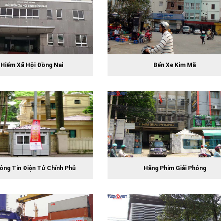
 Hiểm Xã Hội Đồng Nai
Bến Xe Kim Mã
ông Tin Điện Tử Chính Phủ
Hãng Phim Giải Phóng